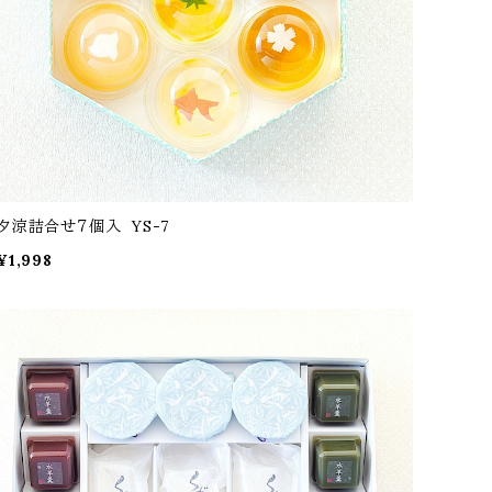
夕涼詰合せ７個入 YS-7
¥1,998