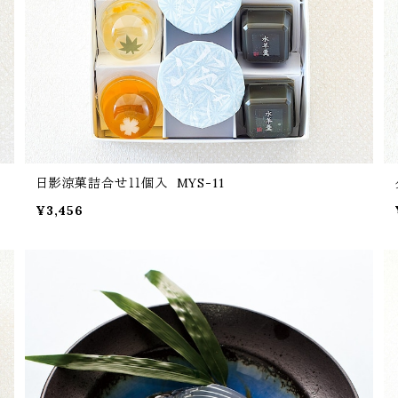
日影涼菓詰合せ１１個入 MYS-11
¥3,456