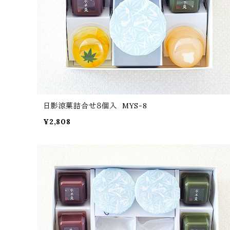
日影涼菓詰合せ８個入 MYS-8
¥2,808