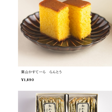
葉山かすてーら らんとう
¥1,890