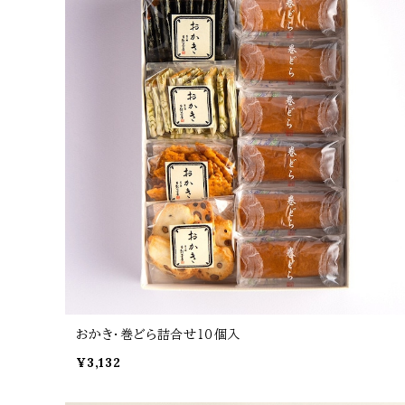
おかき・巻どら詰合せ１０個入
¥3,132