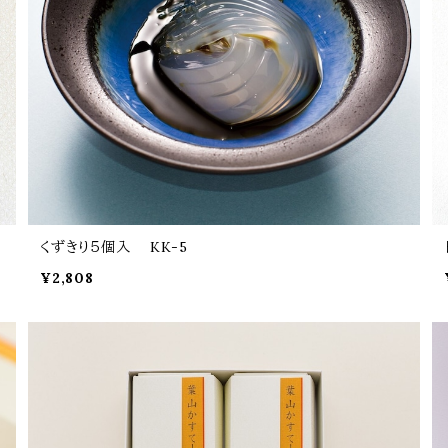
くずきり５個入 KK-5
¥2,808