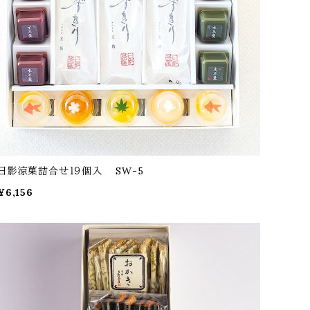
日影涼菓詰合せ１９個入 SW-5
¥6,156