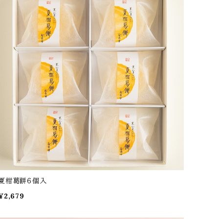
夏柑葛餅６個入
¥2,679