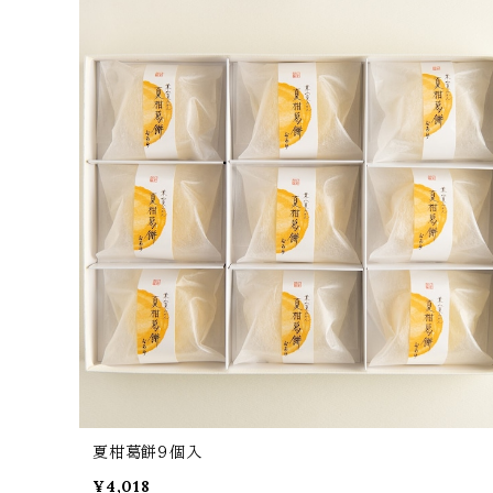
夏柑葛餅９個入
¥4,018