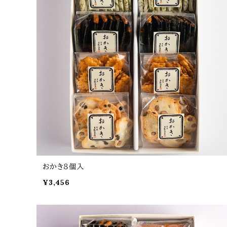
おかき８個入
¥3,456