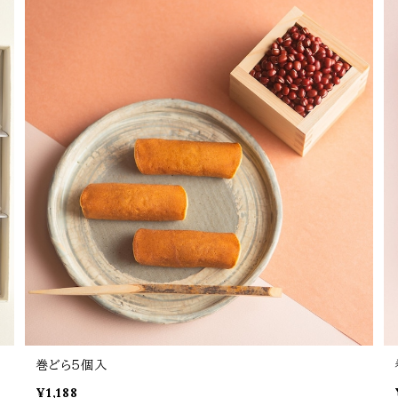
巻どら５個入
¥1,188