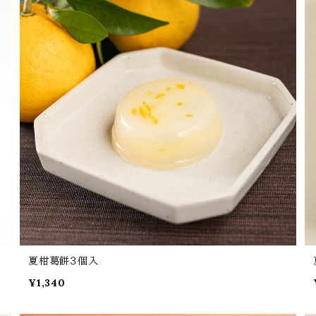
夏柑葛餅３個入
¥1,340