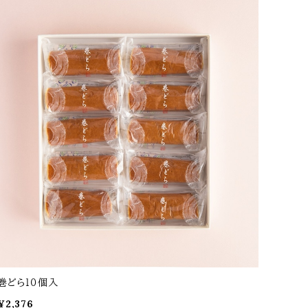
巻どら１０個入
¥2,376