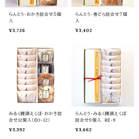
らんとう・おかき詰合せ５個
らんとう・巻どら詰合せ７個
入
入
¥3,726
¥3,402
みるく饅頭えくぼ・おかき詰
らんとう・みるく饅頭えくぼ
合せ12個入（EO-12）
詰合せ９個入 RE-9
¥3,392
¥3,662