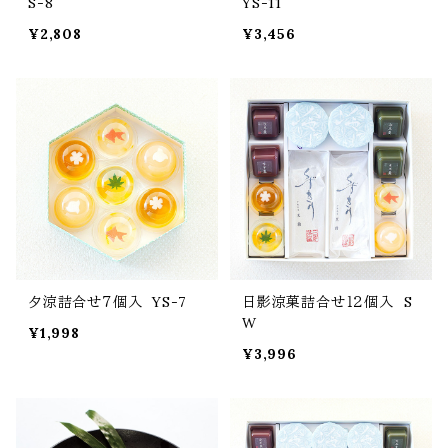
S-8
YS-11
¥2,808
¥3,456
夕涼詰合せ７個入 YS-7
日影涼菓詰合せ１２個入 S
W
¥1,998
¥3,996