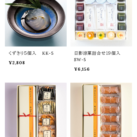
くずきり５個入 KK-5
日影涼菓詰合せ１９個入
SW-5
¥2,808
¥6,156