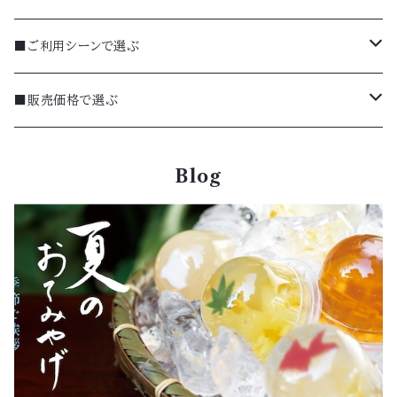
焼菓子
■ご利用シーンで選ぶ
詰合せ（ギフト）
季節のギフト（夏）
■販売価格で選ぶ
お惣菜
ギフト
～999円
Blog
羊羹（ようかん）
お手土産
1,000～1,999円
米菓（おかき等）
お中元・お歳暮
2,000～2,999円
水菓子（夏商品）
季節のギフト（秋・冬）
3,000〜4,000円
生菓子（夏商品）
季節のギフト（春）
4,000～4,999円