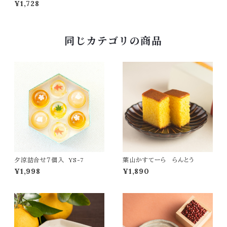
¥1,728
同じカテゴリの商品
夕涼詰合せ７個入 YS-7
葉山かすてーら らんとう
¥1,998
¥1,890