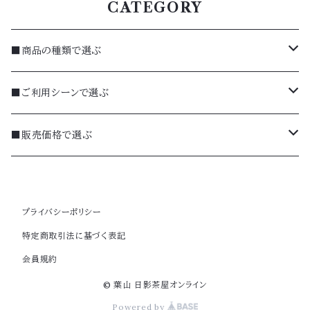
CATEGORY
■商品の種類で選ぶ
焼菓子
■ご利用シーンで選ぶ
詰合せ（ギフト）
季節のギフト（夏）
■販売価格で選ぶ
お惣菜
ギフト
～999円
プライバシーポリシー
羊羹（ようかん）
お手土産
1,000～1,999円
特定商取引法に基づく表記
会員規約
米菓（おかき等）
お中元・お歳暮
2,000～2,999円
© 葉山 日影茶屋オンライン
水菓子（夏商品）
季節のギフト（秋・冬）
3,000〜4,000円
Powered by