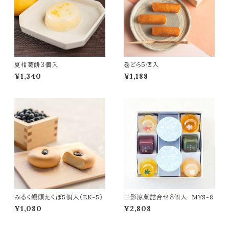
夏柑葛餅３個入
巻どら５個入
¥1,340
¥1,188
みるく饅頭えくぼ5個入（EK-5）
日影涼菓詰合せ８個入 MYS-8
¥1,080
¥2,808