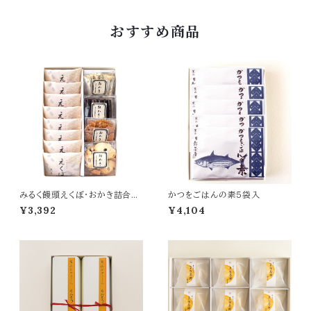
おすすめ商品
みるく饅頭えくぼ・おかき詰合せ
かつをごはんの素５袋入
12個入（EO-12）
¥3,392
¥4,104