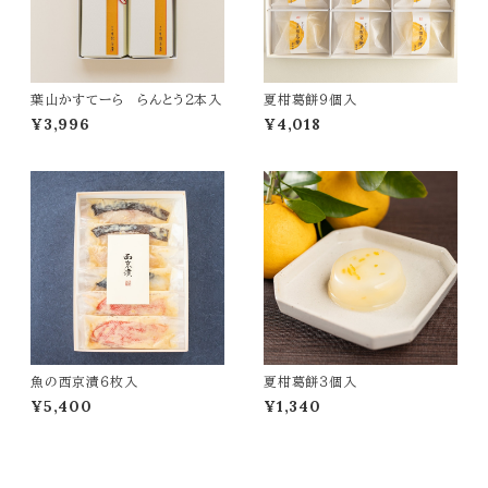
葉山かすてーら らんとう２本入
夏柑葛餅９個入
¥3,996
¥4,018
魚の西京漬６枚入
夏柑葛餅３個入
¥5,400
¥1,340