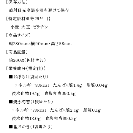
【保存方法】
直射日光高温多湿を避けて保存
【特定原材料等29品目】
小麦・大豆・ゼラチン
【商品サイズ】
縦280mm×横90mm×高さ58mm
【商品重量】
約260ｇ（包材含む）
【栄養成分（推定値）】
■おぼろ（1袋当たり）
エネルギー83kcal たんぱく質1.4g 脂質0.04g
炭水化物19.1g 食塩相当量0.5g
■焼き海苔（1袋当たり）
エネルギー78kcal たんぱく質2.1g 脂質0.1g
炭水化物18.0g 食塩相当量0.5g
■里おかき（1袋当たり）