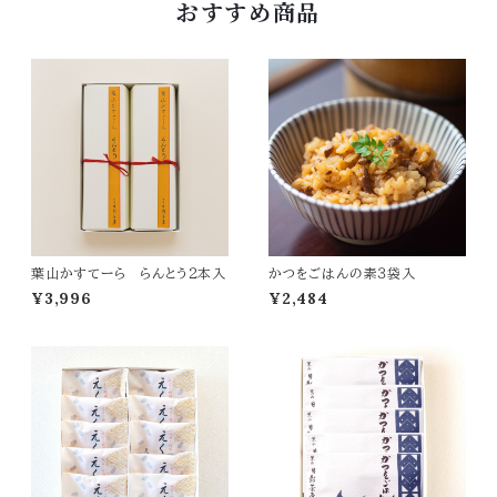
おすすめ商品
葉山かすてーら らんとう２本入
かつをごはんの素３袋入
¥3,996
¥2,484