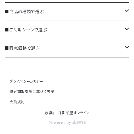
■商品の種類で選ぶ
焼菓子
■ご利用シーンで選ぶ
詰合せ（ギフト）
季節のギフト（夏）
■販売価格で選ぶ
お惣菜
ギフト
～999円
プライバシーポリシー
羊羹（ようかん）
お手土産
1,000～1,999円
特定商取引法に基づく表記
会員規約
米菓（おかき等）
お中元・お歳暮
2,000～2,999円
© 葉山 日影茶屋オンライン
水菓子（夏商品）
季節のギフト（秋・冬）
3,000〜4,000円
Powered by