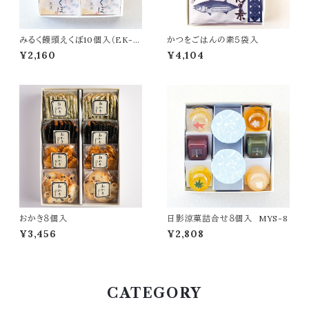
みるく饅頭えくぼ10個入（EK-1
かつをごはんの素５袋入
0）
¥2,160
¥4,104
おかき８個入
日影涼菓詰合せ８個入 MYS-8
¥3,456
¥2,808
CATEGORY