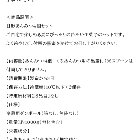
＜商品説明＞
日影あんみつ４個セット
ご自宅で楽しめる夏にぴったりの冷たい生菓子のセットです。
よく冷やして、付属の黒蜜をかけてお召し上がりください。
【内容量】あんみつ×4個 （※あんみつ用の黒蜜付）※スプーンは
付属しておりません。
【消費期限】製造から3日
【保存方法】冷蔵庫（10℃以下）で保存
【特定原材料２８品目】なし
【仕様】
冷蔵用ダンボール（箱なし、包装なし）
【重量】約1000ｇ（包材含む）
【栄養成分】
【日影あんみつ】1個あたり（推定値）：