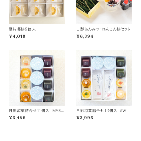
夏柑葛餅９個入
日影あんみつ・れんこん餅セット
¥4,018
¥6,394
日影涼菓詰合せ１１個入 MYS-1
日影涼菓詰合せ１２個入 SW
1
¥3,456
¥3,996