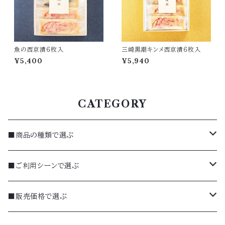
魚の西京漬６枚入
三崎黒潮キンメ西京漬６枚入
¥5,400
¥5,940
CATEGORY
■商品の種類で選ぶ
焼菓子
■ご利用シーンで選ぶ
詰合せ（ギフト）
季節のギフト（夏）
■販売価格で選ぶ