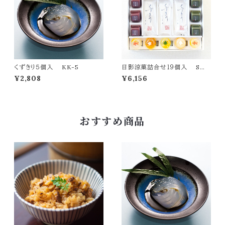
くずきり５個入 KK-5
日影涼菓詰合せ１９個入 SW-
5
¥2,808
¥6,156
おすすめ商品