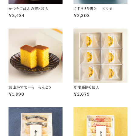
かつをごはんの素３袋入
くずきり５個入 KK-5
¥2,484
¥2,808
葉山かすてーら らんとう
夏柑葛餅６個入
¥1,890
¥2,679