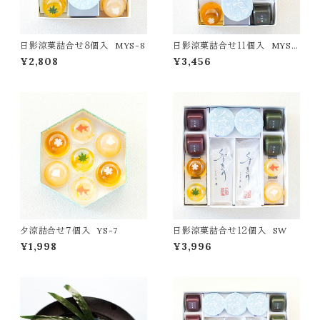
日影涼菓詰合せ８個入 MYS-8
日影涼菓詰合せ１１個入 MYS-1
1
¥2,808
¥3,456
夕涼詰合せ７個入 YS-7
日影涼菓詰合せ１２個入 SW
¥1,998
¥3,996