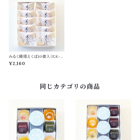
みるく饅頭えくぼ10個入（EK-1
0）
¥2,160
同じカテゴリの商品