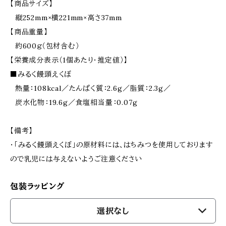
【商品サイズ】
縦252mm×横221mm×高さ37mm
【商品重量】
約600ｇ（包材含む）
【栄養成分表示（1個あたり・推定値）】
■みるく饅頭えくぼ
熱量：108kcal／たんぱく質：2.6g／脂質：2.3g／
炭水化物：19.6g／食塩相当量：0.07g
【備考】
・「みるく饅頭えくぼ」の原材料には、はちみつを使用しております
ので乳児には与えないようご注意ください
包装ラッピング
選択なし