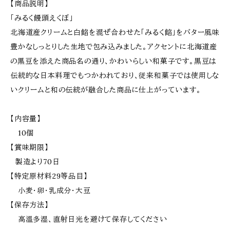
【商品説明】
「みるく饅頭えくぼ」
北海道産クリームと白餡を混ぜ合わせた「みるく餡」をバター風味
豊かなしっとりした生地で包み込みました。アクセントに北海道産
の黒豆を添えた商品名の通り、かわいらしい和菓子です。黒豆は
伝統的な日本料理でもつかわれており、従来和菓子では使用しな
いクリームと和の伝統が融合した商品に仕上がっています。
【内容量】
10個
【賞味期限】
製造より70日
【特定原材料29等品目】
小麦・卵・乳成分・大豆
【保存方法】
高温多湿、直射日光を避けて保存してください