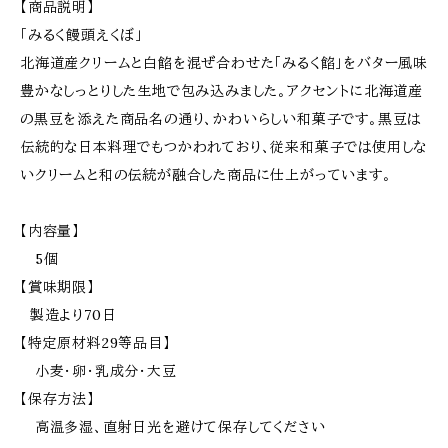
【商品説明】
「みるく饅頭えくぼ」
北海道産クリームと白餡を混ぜ合わせた「みるく餡」をバター風味
豊かなしっとりした生地で包み込みました。アクセントに北海道産
の黒豆を添えた商品名の通り、かわいらしい和菓子です。黒豆は
伝統的な日本料理でもつかわれており、従来和菓子では使用しな
いクリームと和の伝統が融合した商品に仕上がっています。
【内容量】
5個
【賞味期限】
製造より70日
【特定原材料29等品目】
小麦・卵・乳成分・大豆
【保存方法】
高温多湿、直射日光を避けて保存してください