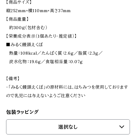
【商品サイズ】
縦252mm×横110mm×高さ37mm
【商品重量】
約300ｇ（包材含む）
【栄養成分表示（1個あたり・推定値）】
■みるく饅頭えくぼ
熱量：108kcal／たんぱく質：2.6g／脂質：2.3g／
炭水化物：19.6g／食塩相当量：0.07g
【備考】
・「みるく饅頭えくぼ」の原材料には、はちみつを使用しております
ので乳児には与えないようご注意ください
包装ラッピング
選択なし