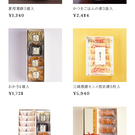
夏柑葛餅３個入
かつをごはんの素３袋入
¥1,340
¥2,484
おかき４個入
三崎黒潮キンメ西京漬６枚入
¥1,728
¥5,940