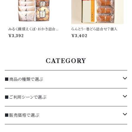
みるく饅頭えくぼ・おかき詰合せ
らんとう・巻どら詰合せ７個入
12個入（EO-12）
¥3,392
¥3,402
CATEGORY
■商品の種類で選ぶ
焼菓子
■ご利用シーンで選ぶ
詰合せ（ギフト）
季節のギフト（夏）
■販売価格で選ぶ