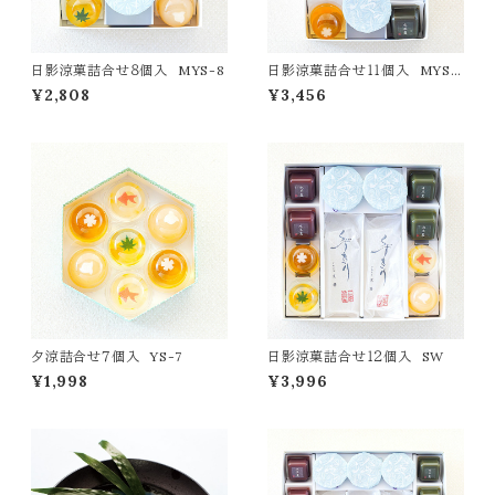
日影涼菓詰合せ８個入 MYS-8
日影涼菓詰合せ１１個入 MYS-1
1
¥2,808
¥3,456
夕涼詰合せ７個入 YS-7
日影涼菓詰合せ１２個入 SW
¥1,998
¥3,996