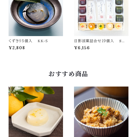
くずきり５個入 KK-5
日影涼菓詰合せ１９個入 SW-
5
¥2,808
¥6,156
おすすめ商品